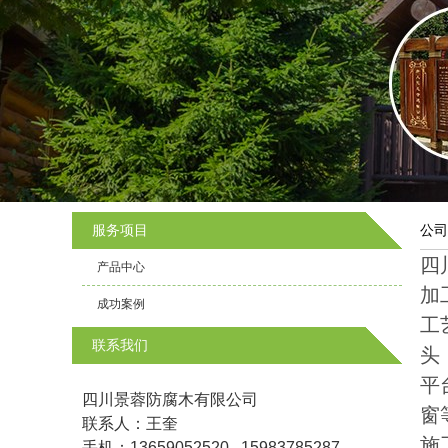
服务项目
公司
四
产品中心
加
成功案例
工
联系我们
头
平
四川景蓉防腐木有限公司
窗
联系人：王奎
施
手机：13659052520 15983785287