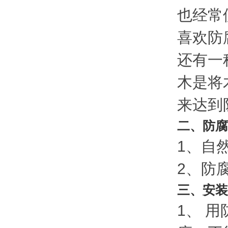
也经常
喜欢防
还有一
木是将
来达到
二、防腐
1、自
2、防
三、安装
1、 