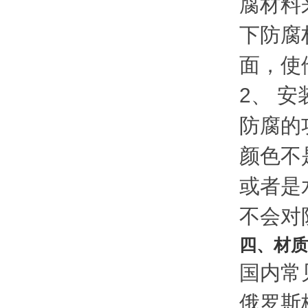
腐材料
下防腐
面，使
2、 
防腐的
颜色不
或者是
不会对
四、材质
国内常
俄罗斯